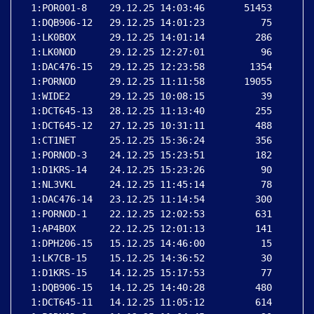
 1:POR001-8    29.12.25 14:03:46       51453

 1:DQB906-12   29.12.25 14:01:23          75

 1:LK0BOX      29.12.25 14:01:14         286

 1:LK0NOD      29.12.25 12:27:01          96

 1:DAC476-15   29.12.25 12:23:58        1354

 1:PORNOD      29.12.25 11:11:58       19055

 1:WIDE2       29.12.25 10:08:15          39

 1:DCT645-13   28.12.25 11:13:40         255

 1:DCT645-12   27.12.25 10:31:11         488

 1:CT1NET      25.12.25 15:36:24         356

 1:PORNOD-3    24.12.25 15:23:51         182

 1:D1KRS-14    24.12.25 15:23:26          90

 1:NL3VKL      24.12.25 11:45:14          78

 1:DAC476-14   23.12.25 11:14:54         300

 1:PORNOD-1    22.12.25 12:02:53         631

 1:AP4BOX      22.12.25 12:01:13         141

 1:DPH206-15   15.12.25 14:46:00          15

 1:LK7CB-15    15.12.25 14:36:52          30

 1:D1KRS-15    14.12.25 15:17:53          77

 1:DQB906-15   14.12.25 14:40:28         480

 1:DCT645-11   14.12.25 11:05:12         614
