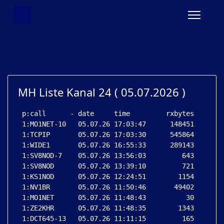
MH Liste Kanal 24 ( 05.07.2026 )
 p:call      - date     time         rxbytes

 1:MO1NET-10   05.07.26 17:03:47      148451

 1:TCPIP       05.07.26 17:03:30      545864

 1:WIDE1       05.07.26 16:55:33      289143

 1:SV8NOD-7    05.07.26 13:56:03         643

 1:SV8NOD      05.07.26 13:39:10         721

 1:KS1NOD      05.07.26 12:24:51        1154

 1:NV1BR       05.07.26 11:50:46       49402

 1:MO1NET      05.07.26 11:48:43          30

 1:ZE2KHR      05.07.26 11:48:35        1343

 1:DCT645-13   05.07.26 11:11:15         165
