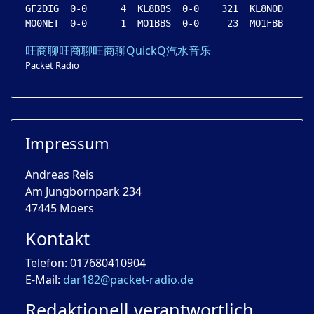
GF2DIG  0-0      4  KL8BBS  0-0    321  KL8NOD  0-0 
旺商聊
旺商聊
旺商聊
QuickQ
汽水音乐
Packet Radio
Impressum
Andreas Reis
Am Jungbornpark 234
47445 Moers
Kontakt
Telefon: 017680410904
E-Mail:
dar182@packet-radio.de
Redaktionell verantwortlich