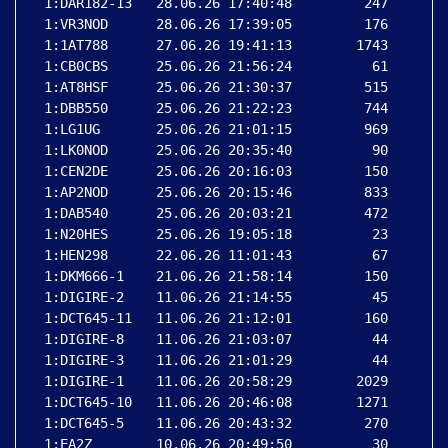
 1:DAR182-13   28.06.26 17:40:48         247

 1:VR3NOD      28.06.26 17:39:05         176

 1:1AT788      27.06.26 19:41:13        1743

 1:CB0CBS      25.06.26 21:56:24          61

 1:AT8HSF      25.06.26 21:30:37         515

 1:DBB550      25.06.26 21:22:23         744

 1:LG1UG       25.06.26 21:01:15         969

 1:LK0NOD      25.06.26 20:35:40          90

 1:CEN2DE      25.06.26 20:16:03         150

 1:AP2NOD      25.06.26 20:15:46         833

 1:DAB540      25.06.26 20:03:21         472

 1:N20HES      25.06.26 19:05:18          23

 1:HEN298      22.06.26 11:01:43          67

 1:DKM666-1    21.06.26 21:58:14         150

 1:DIGIRE-2    11.06.26 21:14:55          45

 1:DCT645-11   11.06.26 21:12:01         160

 1:DIGIRE-8    11.06.26 21:03:07          44

 1:DIGIRE-3    11.06.26 21:01:29          44

 1:DIGIRE-1    11.06.26 20:58:29        2029

 1:DCT645-10   11.06.26 20:46:08        1271

 1:DCT645-5    11.06.26 20:43:32         270

 1:EA2Z        10.06.26 20:49:50          30
