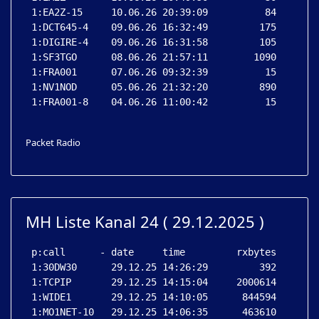
 1:EA2Z-15     10.06.26 20:39:09          84

 1:DCT645-4    09.06.26 16:32:49         175

 1:DIGIRE-4    09.06.26 16:31:58         105

 1:SF3TGO      08.06.26 21:57:11        1090

 1:FRA001      07.06.26 09:32:39          15

 1:NV1NOD      05.06.26 21:32:20         890

 1:FRA001-8    04.06.26 11:00:42          15

Packet Radio
MH Liste Kanal 24 ( 29.12.2025 )
 p:call      - date     time         rxbytes

 1:30DW30      29.12.25 14:26:29         392

 1:TCPIP       29.12.25 14:15:04     2000614

 1:WIDE1       29.12.25 14:10:05      844594

 1:MO1NET-10   29.12.25 14:06:35      463610
