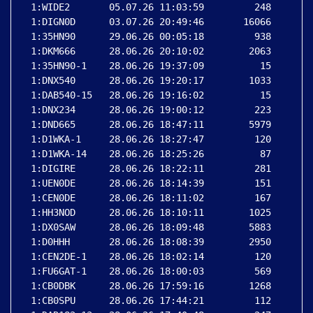
 1:WIDE2       05.07.26 11:03:59         248

 1:DIGN0D      03.07.26 20:49:46       16066

 1:35HN90      29.06.26 00:05:18         938

 1:DKM666      28.06.26 20:10:02        2063

 1:35HN90-1    28.06.26 19:37:09          15

 1:DNX540      28.06.26 19:20:17        1033

 1:DAB540-15   28.06.26 19:16:02          15

 1:DNX234      28.06.26 19:00:12         223

 1:DND665      28.06.26 18:47:11        5979

 1:D1WKA-1     28.06.26 18:27:47         120

 1:D1WKA-14    28.06.26 18:25:26          87

 1:DIGIRE      28.06.26 18:22:11         281

 1:UEN0DE      28.06.26 18:14:39         151

 1:CEN0DE      28.06.26 18:11:02         167

 1:HH3NOD      28.06.26 18:10:11        1025

 1:DX0SAW      28.06.26 18:09:48        5883

 1:D0HHH       28.06.26 18:08:39        2950

 1:CEN2DE-1    28.06.26 18:02:14         120

 1:FU6GAT-1    28.06.26 18:00:03         569

 1:CB0DBK      28.06.26 17:59:16        1268

 1:CB0SPU      28.06.26 17:44:21         112
