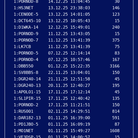
 1:PORNOD-8    14.12.25 11:04:45          30

 1:HS3NET      13.12.25 23:38:03         146

 1:CEN0DE-5    13.12.25 14:01:05         123

 1:DCT645-10   13.12.25 10:05:43          15

 1:D1WKA-14    12.12.25 15:49:01         240

 1:PORNOD-9    11.12.25 13:43:05          15

 1:PORNOD-7    11.12.25 13:41:39         375

 1:LK7CB       11.12.25 13:41:39          75

 1:PORNOD-5    07.12.25 12:14:14          83

 1:PORNOD-4    07.12.25 10:57:46         167

 1:DBB550      01.12.25 15:22:35        3166

 1:SV8BBS-8    22.11.25 13:04:01         150

 1:DGR240-14   21.11.25 12:51:58          45

 1:DGR240-13   20.11.25 12:40:27         195

 1:APOLO1-15   17.11.25 17:12:14          45

 1:SL1PIR-15   17.11.25 12:40:42         135

 1:PORNOD-2    17.11.25 11:21:51         150

 1:RUS001      02.11.25 14:29:51         814

 1:DAR182-13   01.11.25 16:39:00         591

 1:PD1JBO-5    01.11.25 16:09:19          87

 1:MO1NET      01.11.25 15:49:27        1608

 1:VE3DSP-15   01.11.25 14:00:57          15
