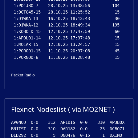
 1:PD1JBO-7    28.10.25 13:38:56         104

 1:DCT645-15   28.10.25 11:25:52          15

 1:D1WKA-13    16.10.25 18:13:43          30

 1:D1WKA-12    12.10.25 18:49:34         195

 1:KOBOLD-15   12.10.25 17:47:59          60

 1:APOLO1-14   12.10.25 17:37:48          15

 1:MO1AR-15    12.10.25 13:24:57          15

 1:POR001-15   11.10.25 20:37:08          45

 1:PORNOD-6    11.10.25 18:28:48          15

Packet Radio
Flexnet Nodeslist ( via MO2NET )
AP0NOD  0-0    312  AP1DIG  0-0    310  AP3BOX  0-0 
BN1TST  0-0    310  DAR182  0-0     23  DCB071  0-0 
DLD292  0-0      5  DNO476  0-15     1  DX1MO   0-0 